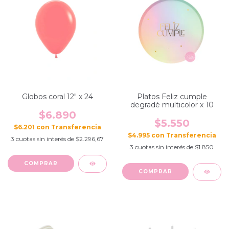
Globos coral 12" x 24
Platos Feliz cumple
degradé multicolor x 10
$6.890
$5.550
$6.201
con
$4.995
con
3
cuotas sin interés de
$2.296,67
3
cuotas sin interés de
$1.850