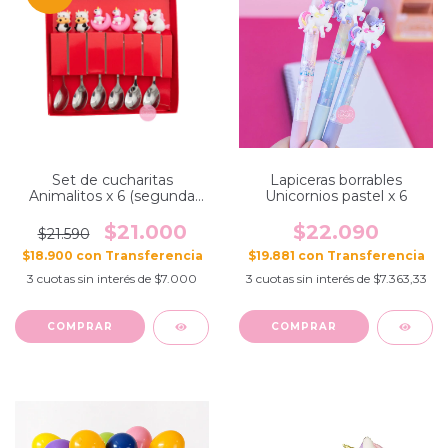
Set de cucharitas
Lapiceras borrables
Animalitos x 6 (segunda
Unicornios pastel x 6
selección)
$21.000
$22.090
$21.590
$18.900
con
$19.881
con
3
cuotas sin interés de
$7.000
3
cuotas sin interés de
$7.363,33