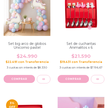
Set big arco de globos
Set de cucharitas
Unicornio pastel
Animalitos x 6
$24.990
$21.590
$22.491
con
$19.431
con
3
cuotas sin interés de
$8.330
3
cuotas sin interés de
$7.196,67
3
%
OFF