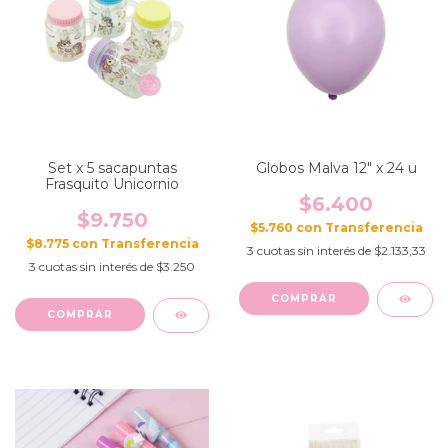
Set x 5 sacapuntas
Globos Malva 12" x 24 u
Frasquito Unicornio
$6.400
$9.750
$5.760
con
$8.775
con
3
cuotas sin interés de
$2.133,33
3
cuotas sin interés de
$3.250