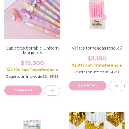
Lapiceras borrable Unicorn
Velitas torneadas rosa x 6
Magic x 6
$3.150
$19.300
$2.835
con
$17.370
con
3
cuotas sin interés de
$1.050
3
cuotas sin interés de
$6.433,33