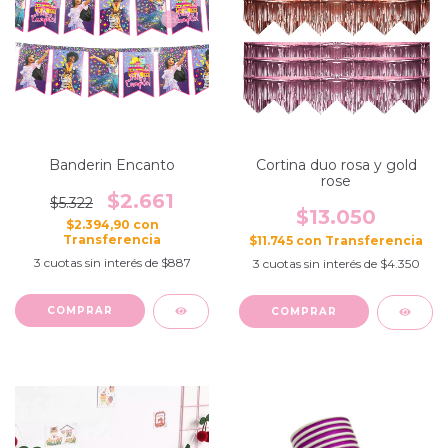
Banderin Encanto
Cortina duo rosa y gold
rose
$2.661
$5.322
$13.050
$2.394,90
con
$11.745
con
3
cuotas sin interés de
$887
3
cuotas sin interés de
$4.350