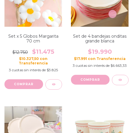
Set x 5 Globos Margarita
Set de 4 bandejas onditas
70 cm
grande blanca
$11.475
$19.990
$12.750
$10.327,50
con
$17.991
con
3
cuotas sin interés de
$6.663,33
3
cuotas sin interés de
$3.825