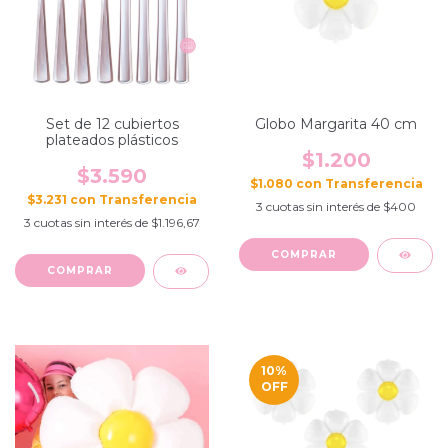
Set de 12 cubiertos
Globo Margarita 40 cm
plateados plásticos
$1.200
$3.590
$1.080
con
$3.231
con
3
cuotas sin interés de
$400
3
cuotas sin interés de
$1.196,67
10
%
OFF