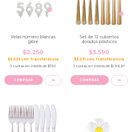
Velas número blancas
Set de 12 cubiertos
gibré
dorados plásticos
$2.250
$3.590
$2.025
con
$3.231
con
3
cuotas sin interés de
$750
3
cuotas sin interés de
$1.196,67
COMPRAR