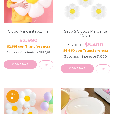
Globo Margarita XL 1 m
Set x 5 Globos Margarita
40 cm
$2.990
$5.400
$6.000
$2.691
con
$4.860
con
3
cuotas sin interés de
$996,67
3
cuotas sin interés de
$1.800
10
%
OFF