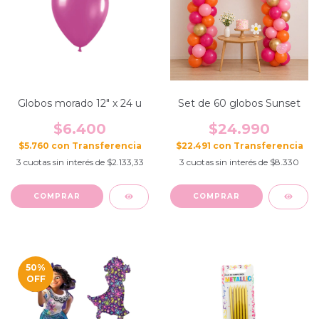
Globos morado 12" x 24 u
Set de 60 globos Sunset
$6.400
$24.990
$5.760
con
$22.491
con
3
cuotas sin interés de
$2.133,33
3
cuotas sin interés de
$8.330
50
%
OFF