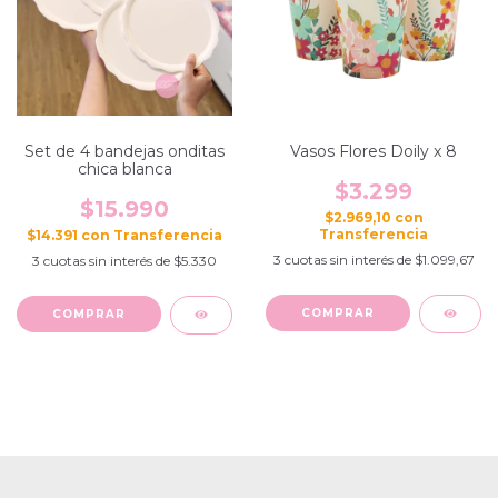
Set de 4 bandejas onditas
Vasos Flores Doily x 8
chica blanca
$3.299
$15.990
$2.969,10
con
$14.391
con
3
cuotas sin interés de
$1.099,67
3
cuotas sin interés de
$5.330