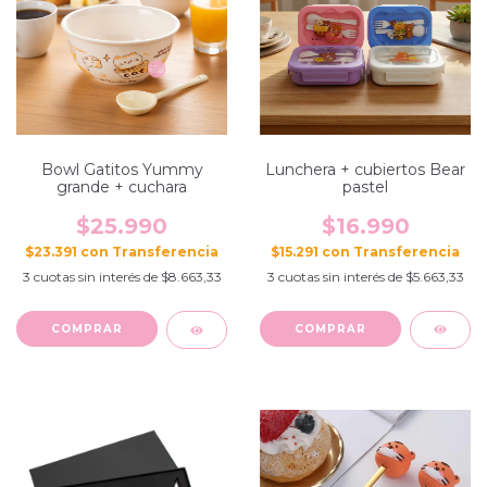
Lunchera + cubiertos Bear
Bowl Gatitos Yummy
pastel
grande + cuchara
$16.990
$25.990
$15.291
con
$23.391
con
3
cuotas sin interés de
$5.663,33
3
cuotas sin interés de
$8.663,33
COMPRAR