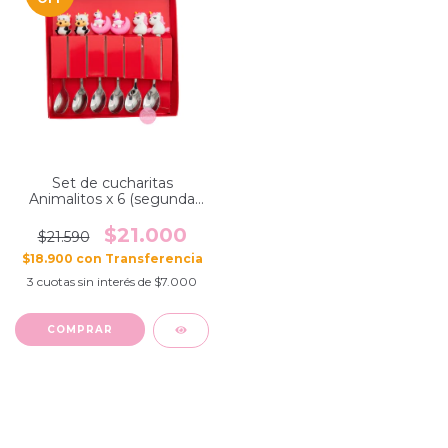
Set de cucharitas
Animalitos x 6 (segunda
selección)
$21.000
$21.590
$18.900
con
3
cuotas sin interés de
$7.000