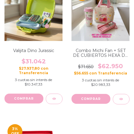
Valijita Dino Jurassic
Combo Michi Fan + SET
DE CUBIERTOS HEXA DE
REGALO
$31.042
$62.950
$71.650
$27.937,80
con
$56.655
con
3
cuotas sin interés de
3
cuotas sin interés de
$10.347,33
$20.983,33
COMPRAR
3
%
OFF