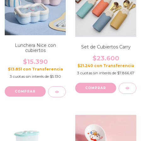
Lunchera Nice con
Set de Cubiertos Carry
cubiertos
$23.600
$15.390
$21.240
con
$13.851
con
3
cuotas sin interés de
$7.866,67
3
cuotas sin interés de
$5.130
COMPRAR
COMPRAR