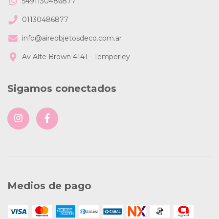
5491130486877
01130486877
info@aireobjetosdeco.com.ar
Av Alte Brown 4141 - Temperley
Sigamos conectados
Medios de pago