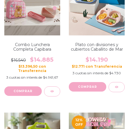
Plato con divisiones y
Combo Lunchera
cubiertos Caballito de Mar
Completa Capibara
$14.190
$14.885
$16.540
$12.771
con
$13.396,50
con
3
cuotas sin interés de
$4.730
3
cuotas sin interés de
$4.961,67
COMPRAR
12
%
OFF