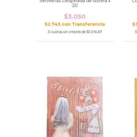
Servilletas Despedida de soltera x
Co
20
$3.050
$2.745
con
$
3
cuotas sin interés de
$1.016,67
3