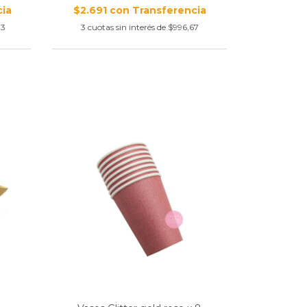
$2.691
con
33
3
cuotas sin interés de
$996,67