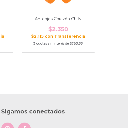
0
Anteojos Corazón Chilly
$2.350
$2.115
con
0
3
cuotas sin interés de
$783,33
Sigamos conectados