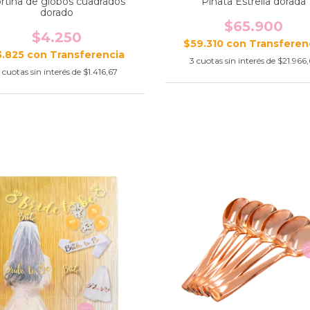
rtina de globos cuadrados
Piñata Estrella dorada
dorado
$65.900
$4.250
$59.310
con
3.825
con
3
cuotas sin interés de
$21.966,
cuotas sin interés de
$1.416,67