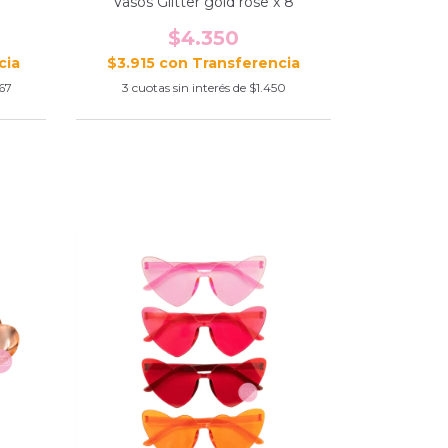
Vasos Glitter gold rose x 8
$4.350
$3.915
con
67
3
cuotas sin interés de
$1.450