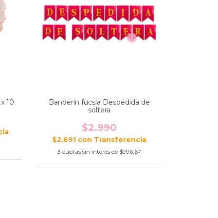
x 10
Banderin fucsia Despedida de
soltera
$2.990
$2.691
con
0
3
cuotas sin interés de
$996,67