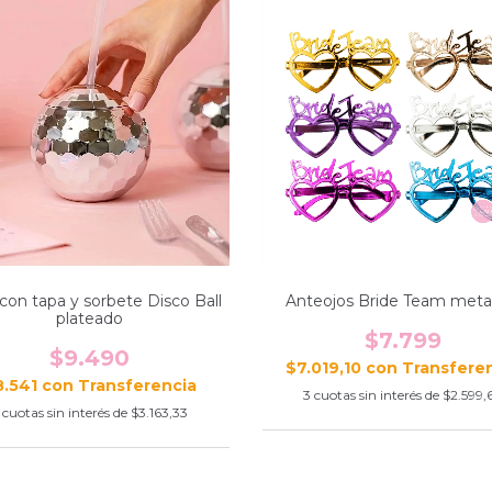
con tapa y sorbete Disco Ball
Anteojos Bride Team metal
plateado
$7.799
$9.490
$7.019,10
con
8.541
con
3
cuotas sin interés de
$2.599,
cuotas sin interés de
$3.163,33