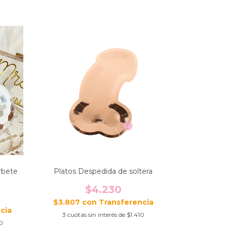
rbete
Platos Despedida de soltera
$4.230
$3.807
con
3
cuotas sin interés de
$1.410
0