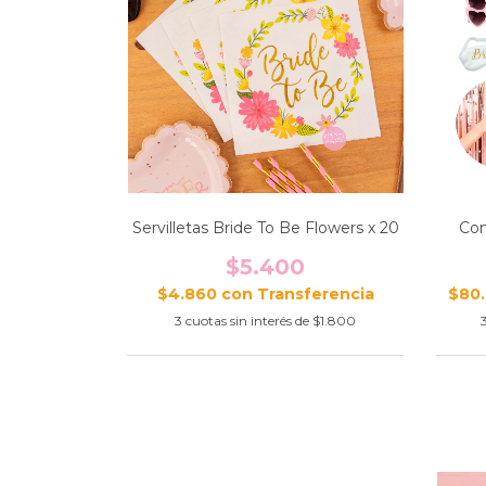
Servilletas Bride To Be Flowers x 20
Com
$5.400
$4.860
con
$80
3
cuotas sin interés de
$1.800