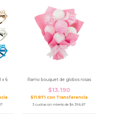
 x 6
Ramo bouquet de globos rosas
$13.190
$11.871
con
67
3
cuotas sin interés de
$4.396,67