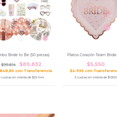
bo Bride to Be (50 piezas)
Platos Corazón Team Bride 
$89.832
$5.550
$99.814
.848,80
con
$4.995
con
3
cuotas sin interés de
$29.944
3
cuotas sin interés de
$1.85