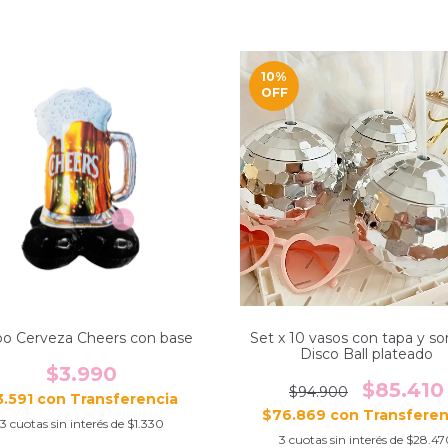
10
%
OFF
bo Cerveza Cheers con base
Set x 10 vasos con tapa y so
Disco Ball plateado
$3.990
$85.410
$94.900
3.591
con
$76.869
con
3
cuotas sin interés de
$1.330
3
cuotas sin interés de
$28.47