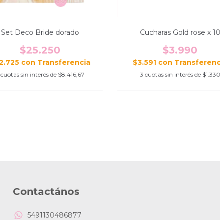
Set Deco Bride dorado
Cucharas Gold rose x 1
$25.250
$3.990
2.725
con
$3.591
con
cuotas sin interés de
$8.416,67
3
cuotas sin interés de
$1.33
Contactános
5491130486877