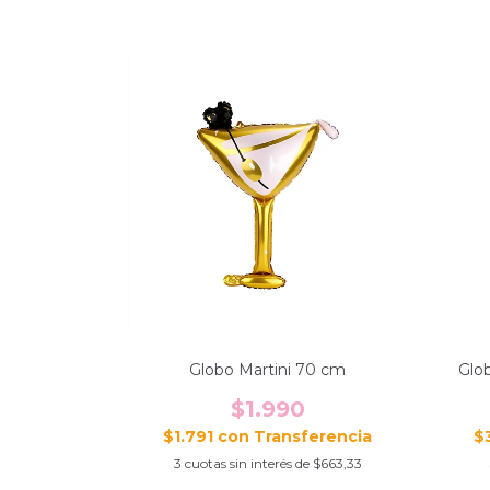
Globo Martini 70 cm
Glo
$1.990
$1.791
con
$
3
cuotas sin interés de
$663,33