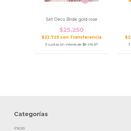
Set Deco Bride gold rose
$25.250
$22.725
con
$2
3
cuotas sin interés de
$8.416,67
3
Categorías
Inicio