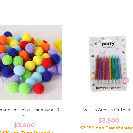
ones de felpa Rainbow x 30
Velitas Arcoiris Glitter x 
u
$3.500
$3.900
$3.150
con
3.510
con