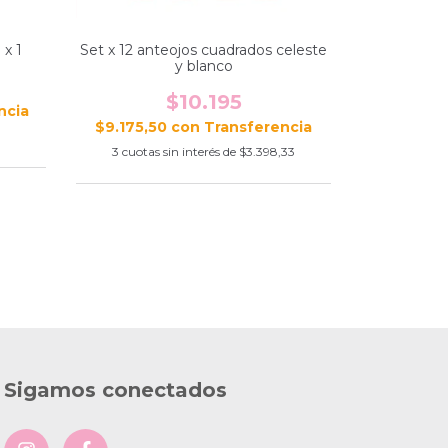
 x 1
Set x 12 anteojos cuadrados celeste
y blanco
$10.195
$9.175,50
con
3
cuotas sin interés de
$3.398,33
Sigamos conectados