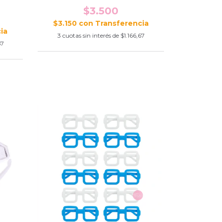
$3.500
$3.150
con
3
cuotas sin interés de
$1.166,67
67