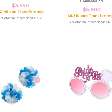
multicolor x 6
$3.550
$5.900
3.195
con
$5.310
con
cuotas sin interés de
$1.183,33
3
cuotas sin interés de
$1.966,