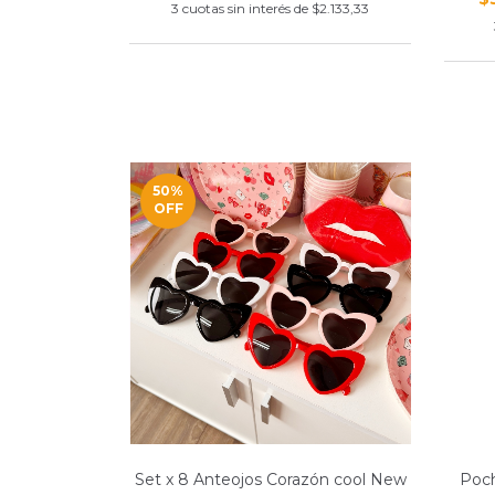
3
cuotas sin interés de
$2.133,33
50
%
OFF
Set x 8 Anteojos Corazón cool New
Poch