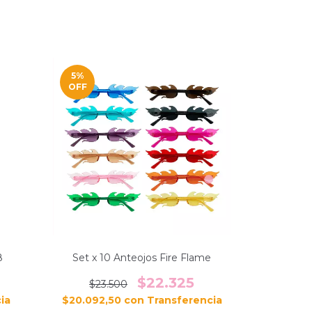
5
%
OFF
8
Set x 10 Anteojos Fire Flame
$22.325
$23.500
$20.092,50
con