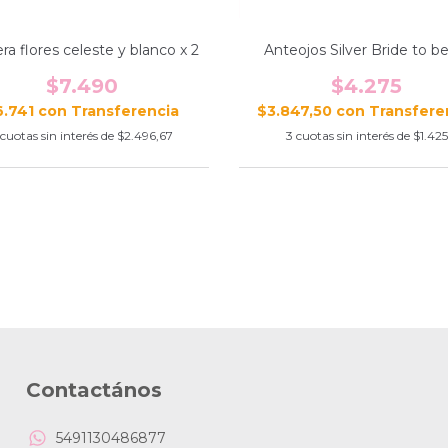
ra flores celeste y blanco x 2
Anteojos Silver Bride to be
$7.490
$4.275
6.741
con
$3.847,50
con
cuotas sin interés de
$2.496,67
3
cuotas sin interés de
$1.425
Contactános
5491130486877