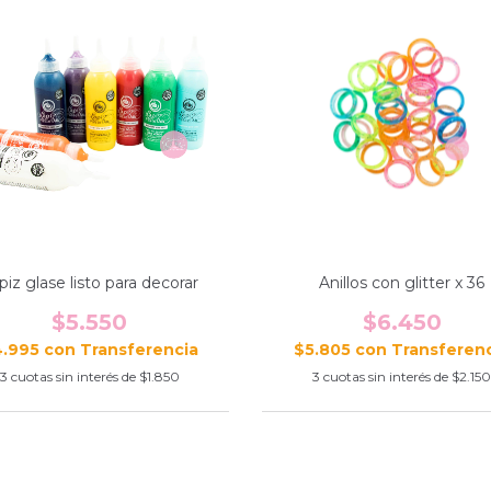
piz glase listo para decorar
Anillos con glitter x 36
$5.550
$6.450
4.995
con
$5.805
con
3
cuotas sin interés de
$1.850
3
cuotas sin interés de
$2.150