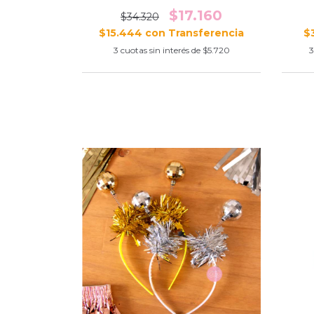
$17.160
$34.320
$15.444
con
$
3
cuotas sin interés de
$5.720
3