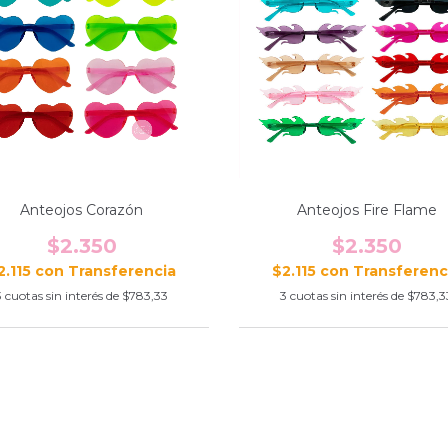
Anteojos Corazón
Anteojos Fire Flame
$2.350
$2.350
2.115
con
$2.115
con
3
cuotas sin interés de
$783,33
3
cuotas sin interés de
$783,3