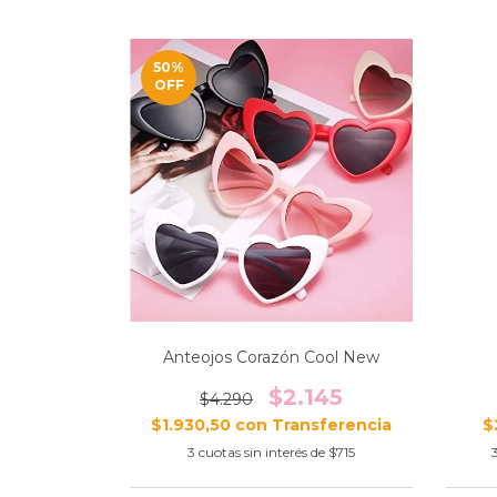
50
%
OFF
Anteojos Corazón Cool New
$2.145
$4.290
$1.930,50
con
$
3
cuotas sin interés de
$715