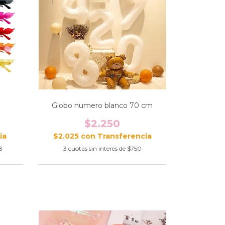
Globo numero blanco 70 cm
$2.250
$2.025
con
3
3
cuotas sin interés de
$750