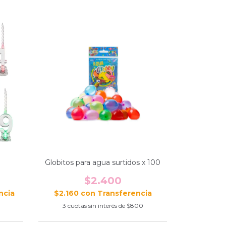
Globitos para agua surtidos x 100
$2.400
$2.160
con
3
cuotas sin interés de
$800