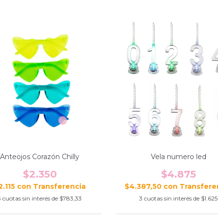
Anteojos Corazón Chilly
Vela numero led
$2.350
$4.875
2.115
con
$4.387,50
con
3
cuotas sin interés de
$783,33
3
cuotas sin interés de
$1.625