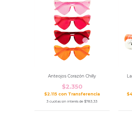
Anteojos Corazón Chilly
La
$2.350
$2.115
con
$
3
cuotas sin interés de
$783,33