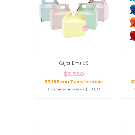
Cajita Ema x 5
$3.550
$3.195
con
$
3
cuotas sin interés de
$1.183,33