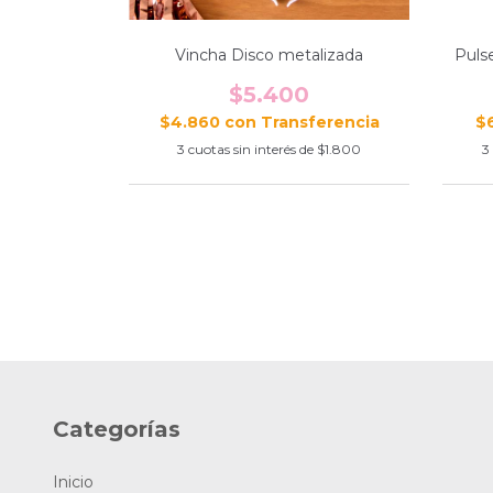
Vincha Disco metalizada
Pulse
$5.400
$4.860
con
$
3
cuotas sin interés de
$1.800
3
Categorías
Inicio