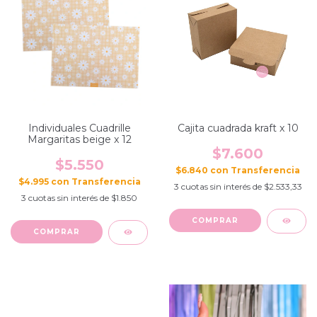
Individuales Cuadrille
Cajita cuadrada kraft x 10
Margaritas beige x 12
$7.600
$5.550
$6.840
con
$4.995
con
3
cuotas sin interés de
$2.533,33
3
cuotas sin interés de
$1.850