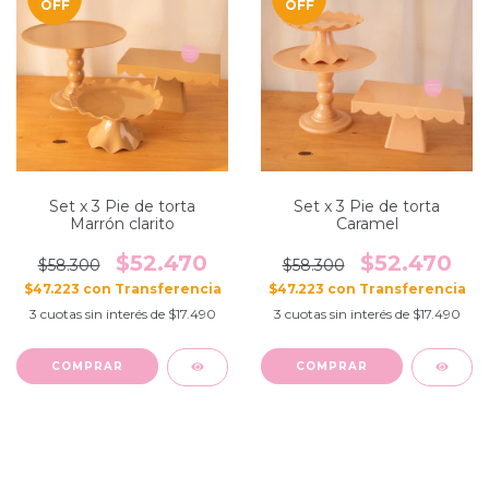
OFF
OFF
Set x 3 Pie de torta
Set x 3 Pie de torta
Marrón clarito
Caramel
$52.470
$52.470
$58.300
$58.300
$47.223
con
$47.223
con
3
cuotas sin interés de
$17.490
3
cuotas sin interés de
$17.490