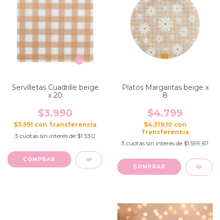
Servilletas Cuadrille beige
Platos Margaritas beige x
x 20
8
$3.990
$4.799
$3.591
con
$4.319,10
con
3
cuotas sin interés de
$1.330
3
cuotas sin interés de
$1.599,67