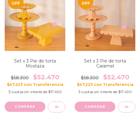
OFF
OFF
Set x 3 Pie de torta
Set x 3 Pie de torta
Mostaza
Caramel
$52.470
$52.470
$58.300
$58.300
$47.223
con
$47.223
con
3
cuotas sin interés de
$17.490
3
cuotas sin interés de
$17.490