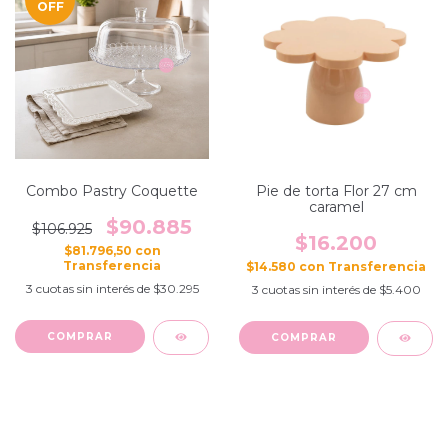
OFF
Combo Pastry Coquette
Pie de torta Flor 27 cm
caramel
$90.885
$106.925
$16.200
$81.796,50
con
$14.580
con
3
cuotas sin interés de
$30.295
3
cuotas sin interés de
$5.400