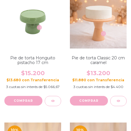
Pie de torta Honguito
Pie de torta Classic 20 cm
pistacho 17 cm
caramel
$15.200
$13.200
$13.680
con
$11.880
con
3
cuotas sin interés de
$5.066,67
3
cuotas sin interés de
$4.400
10
%
10
%