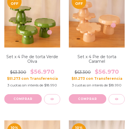
OFF
OFF
Set x 4 Pie de torta Verde
Set x 4 Pie de torta
Oliva
Caramel
$56.970
$56.970
$63.300
$63.300
$51.273
con
$51.273
con
3
cuotas sin interés de
$18.990
3
cuotas sin interés de
$18.990
10
%
10
%