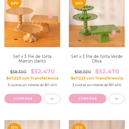
OFF
OFF
Set x 3 Pie de torta
Set x 3 Pie de torta Verde
Marrón clarito
Oliva
$52.470
$52.470
$58.300
$58.300
$47.223
con
$47.223
con
3
cuotas sin interés de
$17.490
3
cuotas sin interés de
$17.490
10
%
10
%