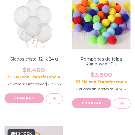
Globos cristal 12" x 24 u
Pompones de felpa
Rainbow x 30 u
$6.400
$3.900
$5.760
con
$3.510
con
3
cuotas sin interés de
$2.133,33
3
cuotas sin interés de
$1.300
SIN STOCK