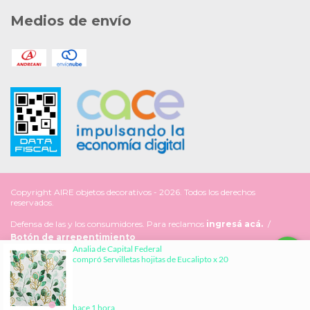
Medios de envío
Copyright AIRE objetos decorativos - 2026. Todos los derechos
reservados.
Defensa de las y los consumidores. Para reclamos
ingresá acá.
/
Botón de arrepentimiento
Al navegar por este sitio
aceptás el uso de cookies
para
ENTENDIDO
agilizar tu experiencia de compra.