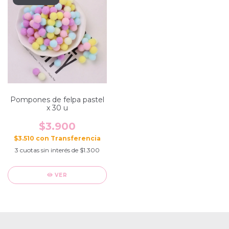
Pompones de felpa pastel
x 30 u
$3.900
$3.510
con
3
cuotas sin interés de
$1.300
VER