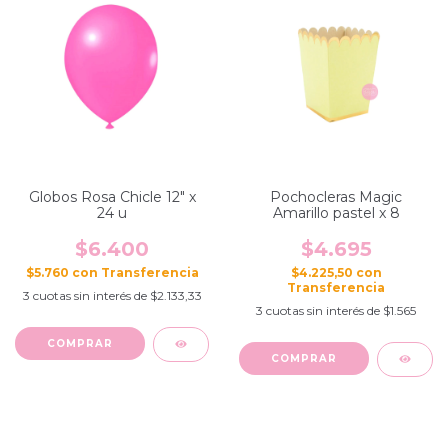
Globos Rosa Chicle 12" x
Pochocleras Magic
24 u
Amarillo pastel x 8
$6.400
$4.695
$5.760
con
$4.225,50
con
3
cuotas sin interés de
$2.133,33
3
cuotas sin interés de
$1.565