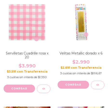
Servilletas Cuadrille rosa x
Velitas Metallic dorado x 6
20
$2.990
$3.990
$2.691
con
$3.591
con
3
cuotas sin interés de
$996,67
3
cuotas sin interés de
$1.330