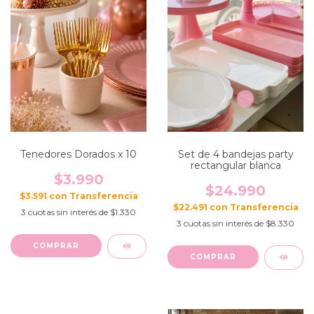
Tenedores Dorados x 10
Set de 4 bandejas party
rectangular blanca
$3.990
$24.990
$3.591
con
$22.491
con
3
cuotas sin interés de
$1.330
3
cuotas sin interés de
$8.330