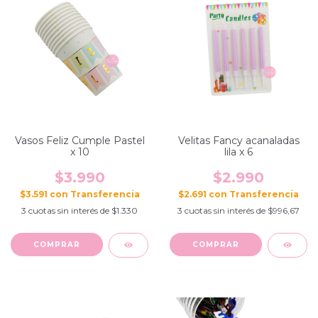
Vasos Feliz Cumple Pastel
Velitas Fancy acanaladas
x 10
lila x 6
$3.990
$2.990
$3.591
con
$2.691
con
3
cuotas sin interés de
$1.330
3
cuotas sin interés de
$996,67