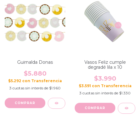
Guirnalda Donas
Vasos Feliz cumple
degradé lila x 10
$5.880
$3.990
$5.292
con
$3.591
con
3
cuotas sin interés de
$1.960
3
cuotas sin interés de
$1.330