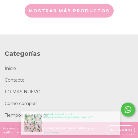
MOSTRAR MÁS PRODUCTOS
Categorías
Inicio
Contacto
LO MAS NUEVO
Como comprar
Tiempos de entrega
Politica de devolucion
Al navegar por este sitio
aceptás el uso de cookies
para
ENTENDIDO
agilizar tu experiencia de compra.