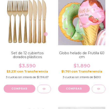
Set de 12 cubiertos
Globo helado de Frutilla 60
dorados plásticos
cm
$3.590
$1.890
$3.231
con
$1.701
con
3
cuotas sin interés de
$1.196,67
3
cuotas sin interés de
$630