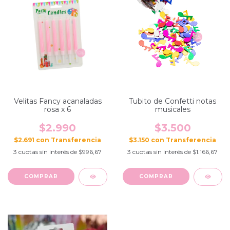
Velitas Fancy acanaladas
Tubito de Confetti notas
rosa x 6
musicales
$2.990
$3.500
$2.691
con
$3.150
con
3
cuotas sin interés de
$996,67
3
cuotas sin interés de
$1.166,67