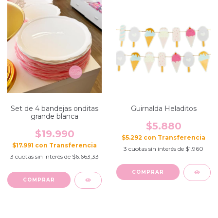
Set de 4 bandejas onditas
Guirnalda Heladitos
grande blanca
$5.880
$19.990
$5.292
con
$17.991
con
3
cuotas sin interés de
$1.960
3
cuotas sin interés de
$6.663,33