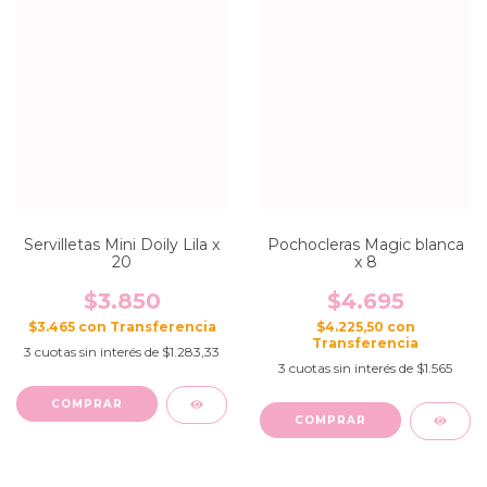
Servilletas Mini Doily Lila x
Pochocleras Magic blanca
20
x 8
$3.850
$4.695
$3.465
con
$4.225,50
con
3
cuotas sin interés de
$1.283,33
3
cuotas sin interés de
$1.565