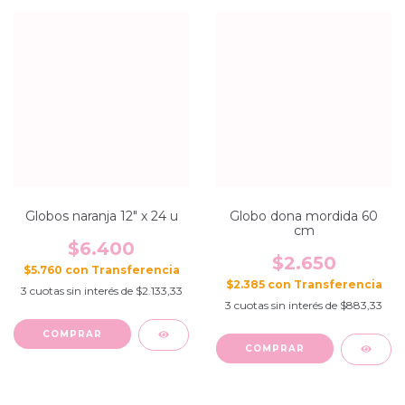
Globos naranja 12" x 24 u
Globo dona mordida 60
cm
$6.400
$2.650
$5.760
con
$2.385
con
3
cuotas sin interés de
$2.133,33
3
cuotas sin interés de
$883,33