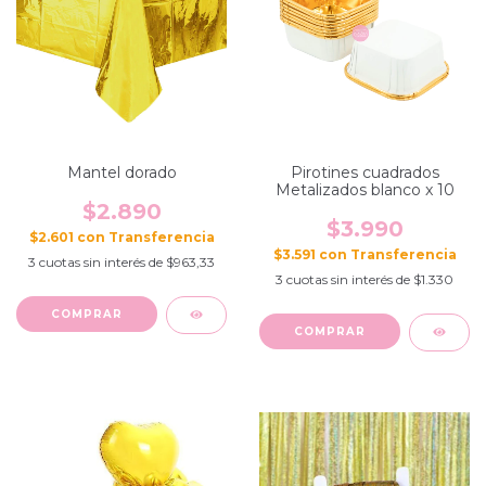
Mantel dorado
Pirotines cuadrados
Metalizados blanco x 10
$2.890
$3.990
$2.601
con
$3.591
con
3
cuotas sin interés de
$963,33
3
cuotas sin interés de
$1.330