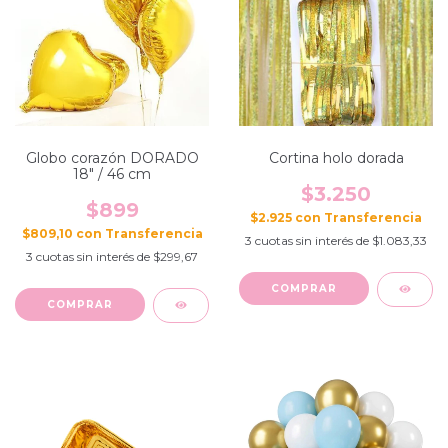
Globo corazón DORADO
Cortina holo dorada
18" / 46 cm
$3.250
$899
$2.925
con
$809,10
con
3
cuotas sin interés de
$1.083,33
3
cuotas sin interés de
$299,67