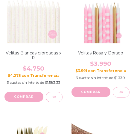
Velitas Blancas gibreadas x
Velitas Rosa y Dorado
12
$3.990
$4.750
$3.591
con
$4.275
con
3
cuotas sin interés de
$1.330
3
cuotas sin interés de
$1.583,33