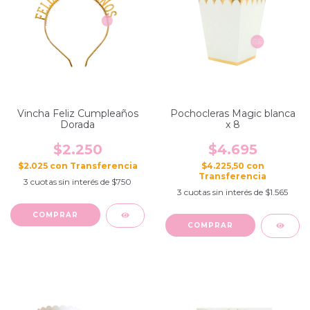
Vincha Feliz Cumpleaños
Pochocleras Magic blanca
Dorada
x 8
$2.250
$4.695
$2.025
con
$4.225,50
con
3
cuotas sin interés de
$750
3
cuotas sin interés de
$1.565