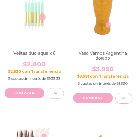
Velitas duo aqua x 6
Vaso Vamos Argentina
dorado
$2.800
$3.990
$2.520
con
$3.591
con
3
cuotas sin interés de
$933,33
3
cuotas sin interés de
$1.330