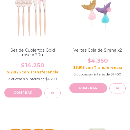
Set de Cubiertos Gold
Velitas Cola de Sirena x2
rose x 20u
$4.350
$14.250
$3.915
con
$12.825
con
3
cuotas sin interés de
$1.450
3
cuotas sin interés de
$4.750