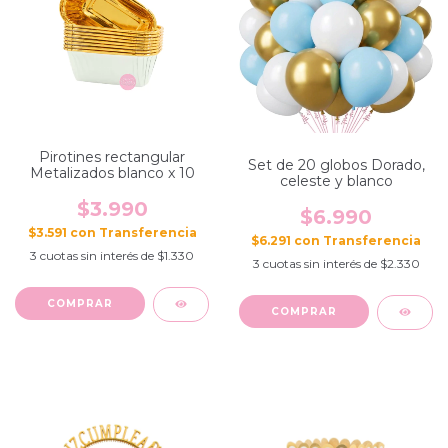
Pirotines rectangular
Set de 20 globos Dorado,
Metalizados blanco x 10
celeste y blanco
$3.990
$6.990
$3.591
con
$6.291
con
3
cuotas sin interés de
$1.330
3
cuotas sin interés de
$2.330