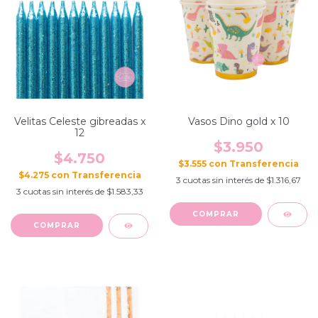
Velitas Celeste gibreadas x
Vasos Dino gold x 10
12
$3.950
$4.750
$3.555
con
$4.275
con
3
cuotas sin interés de
$1.316,67
3
cuotas sin interés de
$1.583,33