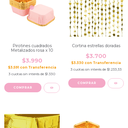
Pirotines cuadrados
Cortina estrellas doradas
Metalizados rosa x 10
$3.700
$3.990
$3.330
con
$3.591
con
3
cuotas sin interés de
$1.233,33
3
cuotas sin interés de
$1.330