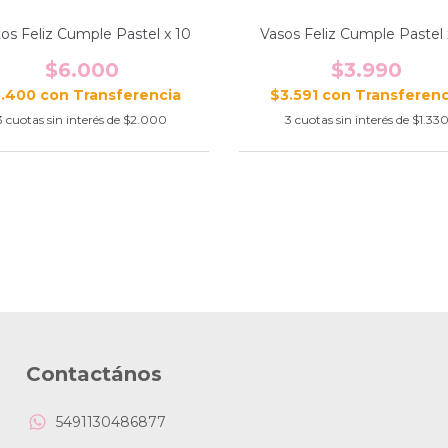
tos Feliz Cumple Pastel x 10
Vasos Feliz Cumple Pastel 
$6.000
$3.990
5.400
con
$3.591
con
3
cuotas sin interés de
$2.000
3
cuotas sin interés de
$1.33
Contactános
5491130486877