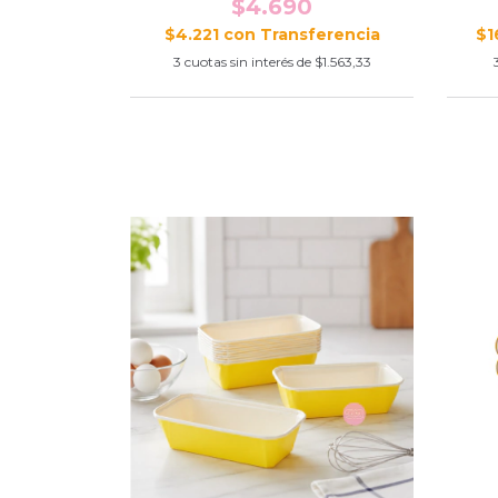
$4.690
$4.221
con
$1
3
cuotas sin interés de
$1.563,33