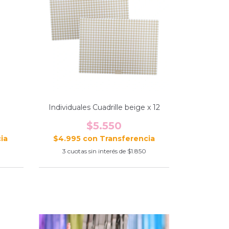
Individuales Cuadrille beige x 12
$5.550
$4.995
con
0
3
cuotas sin interés de
$1.850