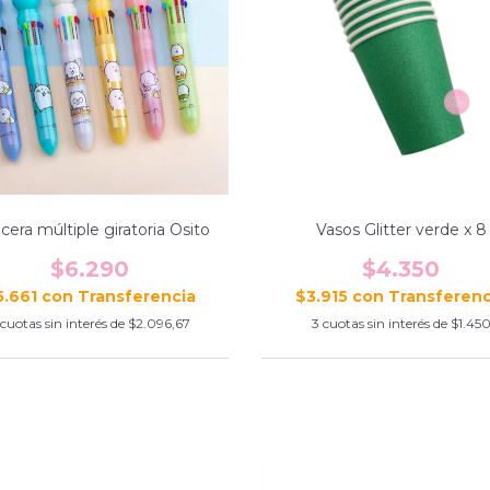
cera múltiple giratoria Osito
Vasos Glitter verde x 8
$6.290
$4.350
5.661
con
$3.915
con
cuotas sin interés de
$2.096,67
3
cuotas sin interés de
$1.45