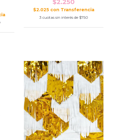
$2.250
$2.025
con
3
cuotas sin interés de
$750
0