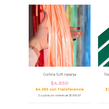
Cortina Soft naranja
Tir
$4.850
$4.365
con
$
3
cuotas sin interés de
$1.616,67