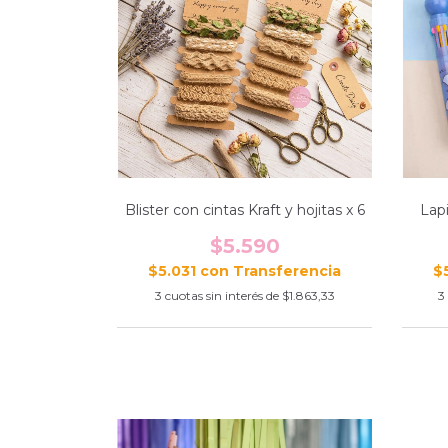
Blister con cintas Kraft y hojitas x 6
Lapi
$5.590
$5.031
con
$
3
cuotas sin interés de
$1.863,33
3