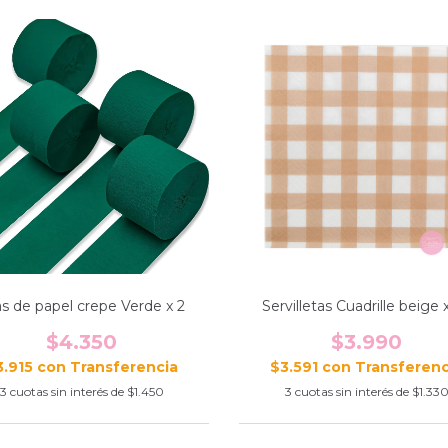
as de papel crepe Verde x 2
Servilletas Cuadrille beige 
$4.350
$3.990
3.915
con
$3.591
con
3
cuotas sin interés de
$1.450
3
cuotas sin interés de
$1.33