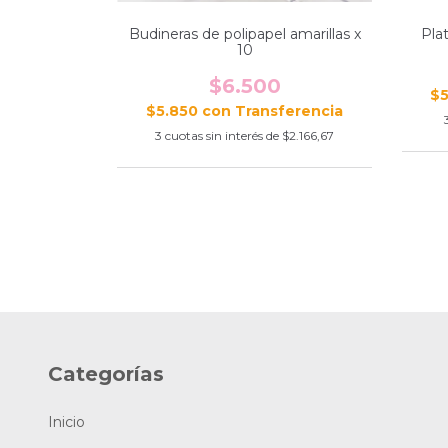
Budineras de polipapel amarillas x
Pla
10
$6.500
$
$5.850
con
3
cuotas sin interés de
$2.166,67
Categorías
Inicio