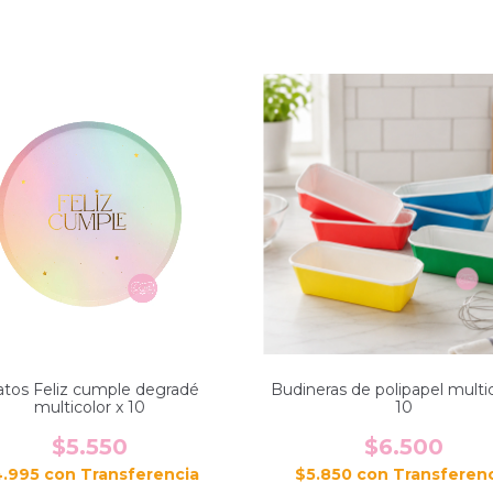
atos Feliz cumple degradé
Budineras de polipapel multic
multicolor x 10
10
$5.550
$6.500
4.995
con
$5.850
con