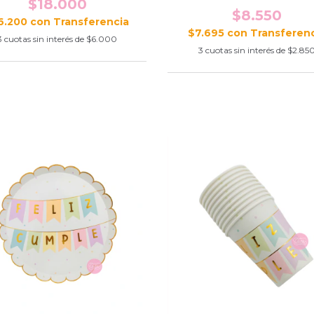
$18.000
$8.550
6.200
con
$7.695
con
3
cuotas sin interés de
$6.000
3
cuotas sin interés de
$2.85