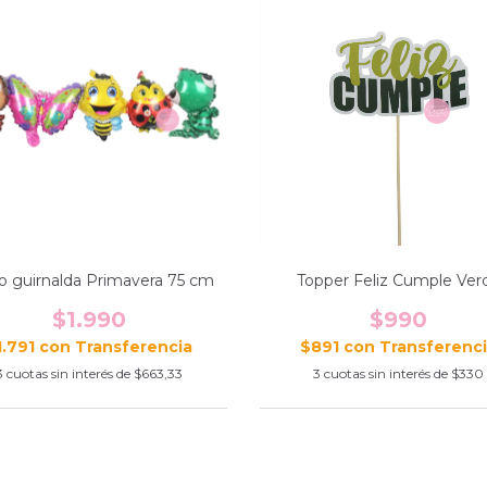
o guirnalda Primavera 75 cm
Topper Feliz Cumple Ver
$1.990
$990
1.791
con
$891
con
3
cuotas sin interés de
$663,33
3
cuotas sin interés de
$330