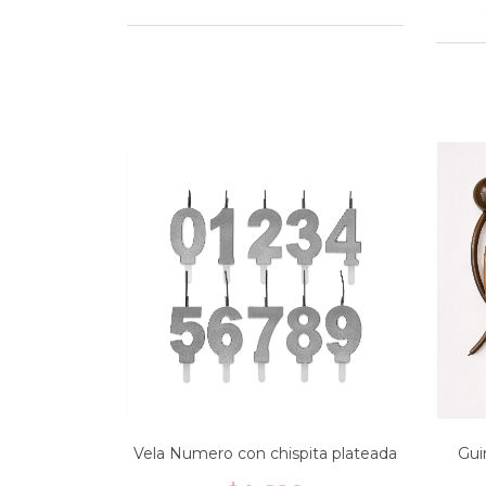
Vela Numero con chispita plateada
Gui