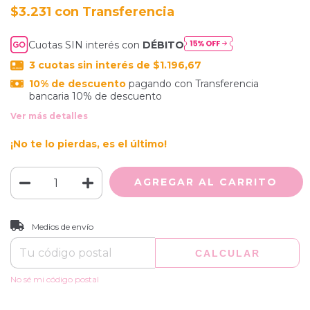
$3.231
con
Cuotas SIN interés con
DÉBITO
3
cuotas sin interés de
$1.196,67
10% de descuento
pagando con Transferencia
bancaria 10% de descuento
Ver más detalles
¡No te lo pierdas, es el último!
CAMBIAR CP
Entregas para el CP:
Medios de envío
CALCULAR
No sé mi código postal