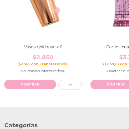
Vasos gold rose x 6
Cortina cua
$2.850
$3.
$2.565
con
$3.059,10
con
3
cuotas sin interés de
$950
3
cuotas sin i
Categorías