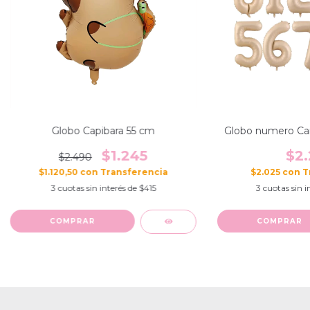
Globo Capibara 55 cm
Globo numero Car
$1.245
$2.
$2.490
$1.120,50
con
$2.025
con
3
cuotas sin interés de
$415
3
cuotas sin i
COMPRAR