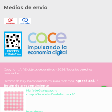
Medios de envío
Copyright AIRE objetos decorativos - 2026. Todos los derechos
reservados.
Defensa de las y los consumidores. Para reclamos
ingresá acá.
/
Botón de arrepentimiento
Al navegar por este sitio
aceptás el uso de cookies
para
ENTENDIDO
agilizar tu experiencia de compra.