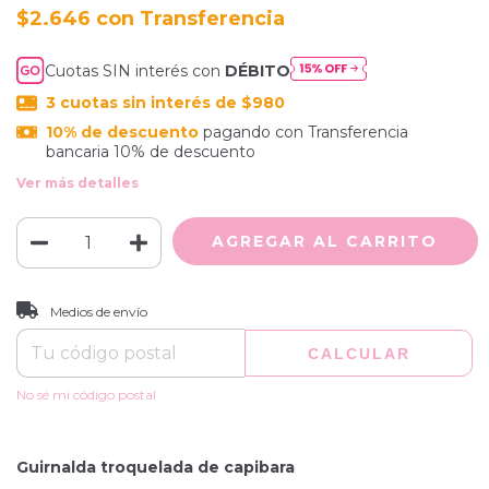
$2.646
con
Cuotas SIN interés con
DÉBITO
3
cuotas sin interés de
$980
10% de descuento
pagando con Transferencia
bancaria 10% de descuento
Ver más detalles
CAMBIAR CP
Entregas para el CP:
Medios de envío
CALCULAR
No sé mi código postal
Guirnalda troquelada de capibara